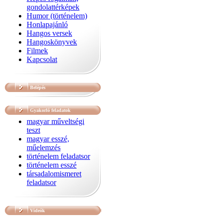
gondolattérképek
Humor (történelem)
Honlapajánló
Hangos versek
Hangoskönyvek
Filmek
Kapcsolat
Belépés
Gyakorló feladatok
magyar műveltségi
teszt
magyar esszé,
műelemzés
történelem feladatsor
történelem esszé
társadalomismeret
feladatsor
Videók