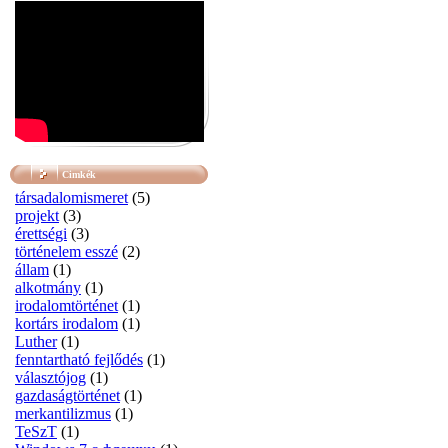
Cimkék
társadalomismeret
(5)
projekt
(3)
érettségi
(3)
történelem esszé
(2)
állam
(1)
alkotmány
(1)
irodalomtörténet
(1)
kortárs irodalom
(1)
Luther
(1)
fenntartható fejlődés
(1)
választójog
(1)
gazdaságtörténet
(1)
merkantilizmus
(1)
TeSzT
(1)