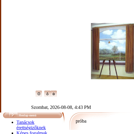
Szombat, 2026-08-08, 4:43 PM
Honlap-menü
próba
Tanácsok
érettségizőknek
Képes fogalmak,