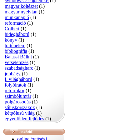
Windows 7 с флешки
(1)
magyar költészet
(1)
magyar nyelvtan
(1)
munkanapló
(1)
reformáció
(1)
Colbert
(1)
hidegháború
(1)
könyv
(1)
történelem
(1)
bibliográfia
(1)
Balassi Bálint
(1)
verselemzés
(1)
szabadságharc
(1)
jobbágy
(1)
I. világháború
(1)
folyóiratok
(1)
reformkor
(1)
szimbólumtár
(1)
polgárosodás
(1)
stíluskorszakok
(1)
kétpólusú világ
(1)
egyenlőtlen fejlődés
(1)
Felkészítő
online érettségi