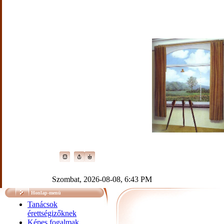
Szombat, 2026-08-08, 6:43 PM
Honlap-menü
Tanácsok
érettségizőknek
Képes fogalmak,