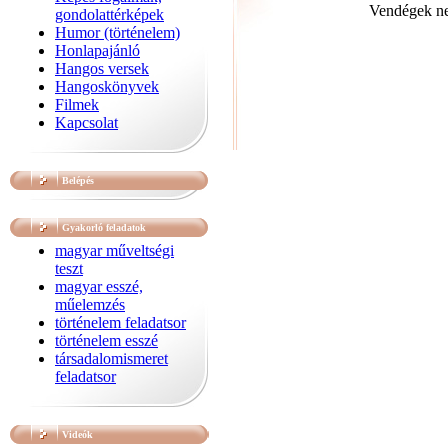
Vendégek nem
gondolattérképek
Humor (történelem)
Honlapajánló
Hangos versek
Hangoskönyvek
Filmek
Kapcsolat
Belépés
Gyakorló feladatok
magyar műveltségi
teszt
magyar esszé,
műelemzés
történelem feladatsor
történelem esszé
társadalomismeret
feladatsor
Videók