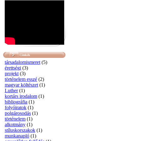
Cimkék
társadalomismeret
(5)
érettségi
(3)
projekt
(3)
történelem esszé
(2)
magyar költészet
(1)
Luther
(1)
kortárs irodalom
(1)
bibliográfia
(1)
folyóiratok
(1)
polgárosodás
(1)
történelem
(1)
alkotmány
(1)
stíluskorszakok
(1)
munkanapló
(1)