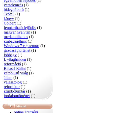
egyenlőtlen fejlődés
(1)
verselemzés
(1)
hidegháború
(1)
TeSzT
(1)
könyv
(1)
Colbert
(1)
fenntartható fejlődés
(1)
magyar nyelvtan
(1)
merkantilizmus
(1)
szabadságharc
(1)
Windows 7 с флешки
(1)
gazdaságtörténet
(1)
jobbágy
(1)
I. világháború
(1)
reformáció
(1)
Balassi Bálint
(1)
kétpólusú világ
(1)
állam
(1)
választójog
(1)
reformkor
(1)
szimbólumtár
(1)
irodalomtörténet
(1)
Felkészítő
online érettségi